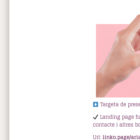
Targeta de pres
Landing page fu
contacte i altres 
Url:
linko.page/ar