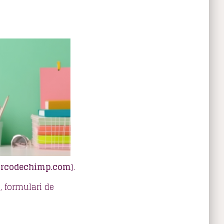
qrcodechimp.com
).
 formulari de