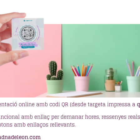
entació online amb codi QR (desde targeta impressa a
ncional amb enllaç per demanar hores, ressenyes reals,
botons amb enllaços rellevants.
iadnadeleon.com