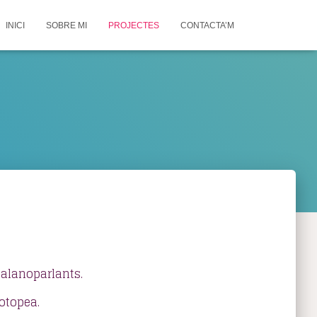
INICI
SOBRE MI
PROJECTES
CONTACTA’M
talanoparlants.
otopea.