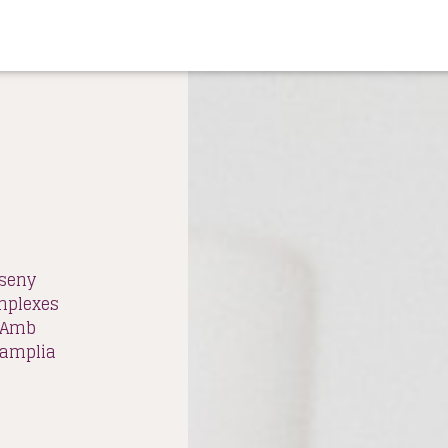
sseny
omplexes
. Amb
 amplia